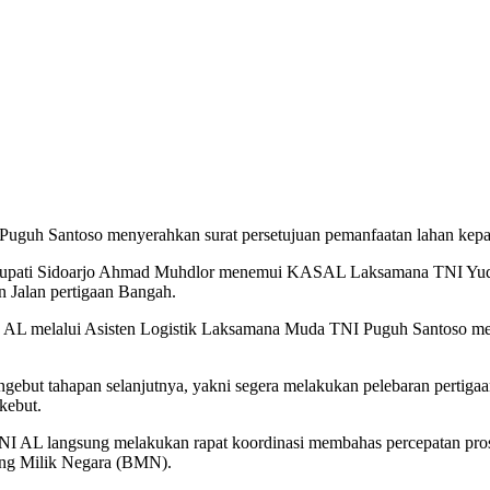
Puguh Santoso menyerahkan surat persetujuan pemanfaatan lahan kep
u Bupati Sidoarjo Ahmad Muhdlor menemui KASAL Laksamana TNI Yud
 Jalan pertigaan Bangah.
TNI AL melalui Asisten Logistik Laksamana Muda TNI Puguh Santoso me
ebut tahapan selanjutnya, yakni segera melakukan pelebaran pertigaan 
kebut.
 TNI AL langsung melakukan rapat koordinasi membahas percepatan pro
ang Milik Negara (BMN).