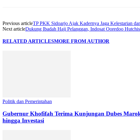
Previous article
TP PKK Sidoarjo Ajak Kadernya Jaga Kelestarian da
Next article
Dukung Ibadah Haji Pelanggan, Indosat Ooredoo Hutchi
RELATED ARTICLES
MORE FROM AUTHOR
Politik dan Pemerintahan
Gubernur Khofifah Terima Kunjungan Dubes Maroko
hingga Investasi