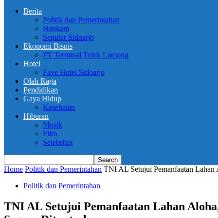
Berita
Politik dan Pemerintahan
Hankam
Seputar Sidoarjo
Ekonomi Bisnis
PT Terminal Teluk Lamong
Hotel
Fave Hotel Sidoarjo
Olah Raga
Pendidikan
Gaya Hidup
Kesehatan
Hiburan
Musik
Film
Selebritas
Home
Politik dan Pemerintahan
TNI AL Setujui Pemanfaatan Lahan Al
Politik dan Pemerintahan
TNI AL Setujui Pemanfaatan Lahan Aloha, 