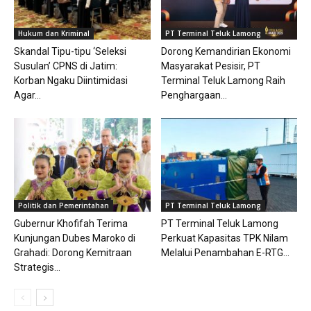
Hukum dan Kriminal
PT Terminal Teluk Lamong
Skandal Tipu-tipu ‘Seleksi
Dorong Kemandirian Ekonomi
Susulan’ CPNS di Jatim:
Masyarakat Pesisir, PT
Korban Ngaku Diintimidasi
Terminal Teluk Lamong Raih
Agar...
Penghargaan...
Politik dan Pemerintahan
PT Terminal Teluk Lamong
Gubernur Khofifah Terima
PT Terminal Teluk Lamong
Kunjungan Dubes Maroko di
Perkuat Kapasitas TPK Nilam
Grahadi: Dorong Kemitraan
Melalui Penambahan E-RTG...
Strategis...