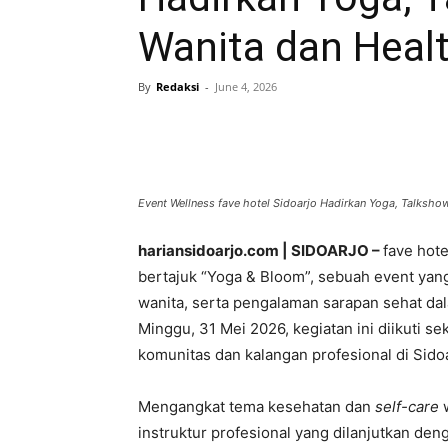
Wanita dan Healt
By
Redaksi
-
June 4, 2026
Share
Event Wellness fave hotel Sidoarjo Hadirkan Yoga, Talkshow
hariansidoarjo.com | SIDOARJO –
fave hot
bertajuk “Yoga & Bloom”, sebuah event yan
wanita, serta pengalaman sarapan sehat da
Minggu, 31 Mei 2026, kegiatan ini diikuti se
komunitas dan kalangan profesional di Sidoa
Mengangkat tema kesehatan dan
self-care
w
instruktur profesional yang dilanjutkan de