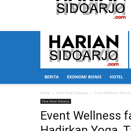
BERITA
EKONOMI BISNIS
HOTEL
Home
Fave Hotel Sidoarjo
Event Wellness fave h
Fave Hotel Sidoarjo
Event Wellness f
Hadirkan Yoga, 