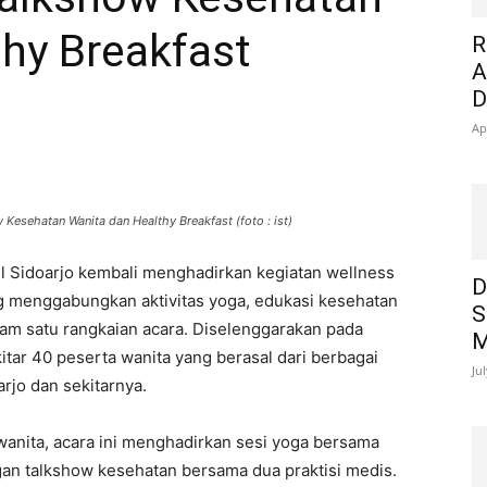
hy Breakfast
R
A
D
Ap
 Kesehatan Wanita dan Healthy Breakfast (foto : ist)
el Sidoarjo kembali menghadirkan kegiatan wellness
D
g menggabungkan aktivitas yoga, edukasi kesehatan
S
lam satu rangkaian acara. Diselenggarakan pada
M
kitar 40 peserta wanita yang berasal dari berbagai
Ju
rjo dan sekitarnya.
anita, acara ini menghadirkan sesi yoga bersama
ngan talkshow kesehatan bersama dua praktisi medis.