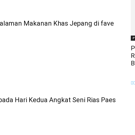
galaman Makanan Khas Jepang di fave
P
P
R
B
ada Hari Kedua Angkat Seni Rias Paes