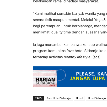
belakangan ramai dihadapi masyarakat.
“Kami melihat semakin banyak wanita yang 
secara fisik maupun mental. Melalui Yoga 
bagi perempuan untuk berolahraga, mendapa
menikmati quality time dengan suasana yang 
Ia juga menambahkan bahwa konsep wellness
program komunitas fave hotel Sidoarjo ke 
terhadap aktivitas
healthy lifestyle
. (acs)
TAGS
fave Hotel Sidoarjo
Hotel
Hotel Sidoarjo