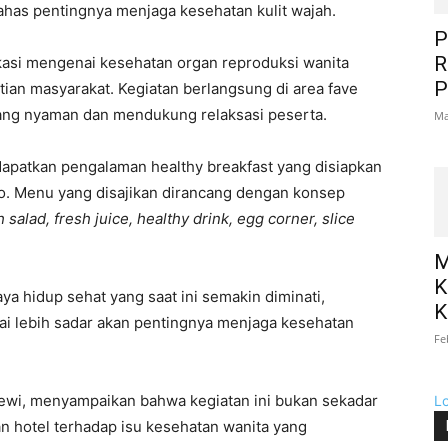
ahas pentingnya menjaga kesehatan kulit wajah.
P
R
asi mengenai kesehatan organ reproduksi wanita
P
tian masyarakat. Kegiatan berlangsung di area fave
cang nyaman dan mendukung relaksasi peserta.
Ma
ndapatkan pengalaman healthy breakfast yang disiapkan
rjo. Menu yang disajikan dirancang dengan konsep
h salad, fresh juice, healthy drink, egg corner, slice
M
K
ya hidup sehat yang saat ini semakin diminati,
K
i lebih sadar akan pentingnya menjaga kesehatan
Fe
Dewi, menyampaikan bahwa kegiatan ini bukan sekadar
L
n hotel terhadap isu kesehatan wanita yang