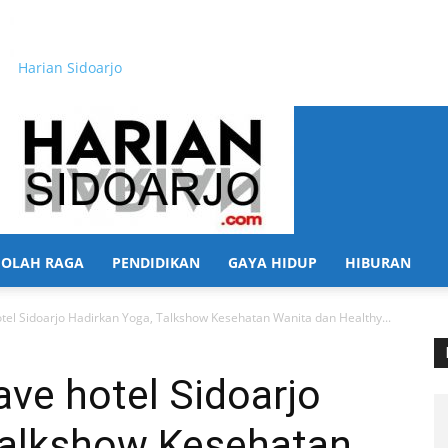
Harian Sidoarjo
OLAH RAGA
PENDIDIKAN
GAYA HIDUP
HIBURAN
otel Sidoarjo Hadirkan Yoga, Talkshow Kesehatan Wanita dan Healthy...
ave hotel Sidoarjo
Talkshow Kesehatan