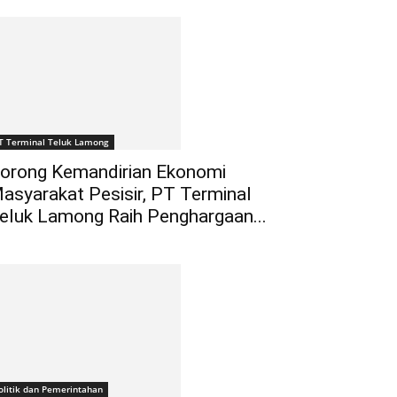
T Terminal Teluk Lamong
orong Kemandirian Ekonomi
asyarakat Pesisir, PT Terminal
eluk Lamong Raih Penghargaan...
olitik dan Pemerintahan