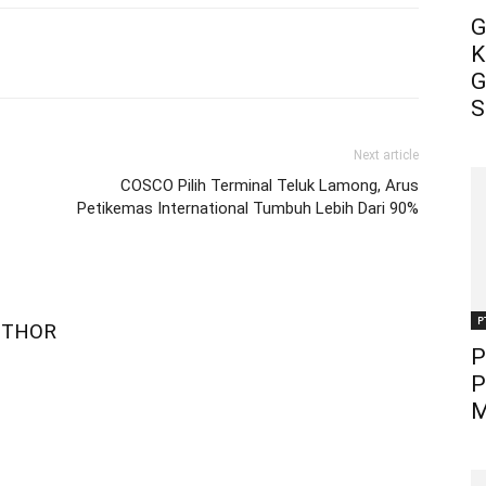
G
K
G
S
Next article
COSCO Pilih Terminal Teluk Lamong, Arus
Petikemas International Tumbuh Lebih Dari 90%
P
UTHOR
P
P
M