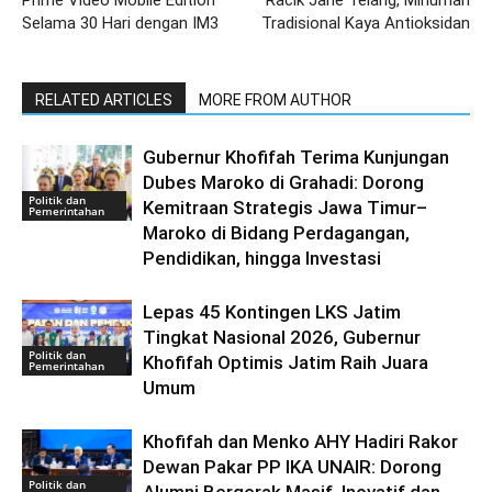
Selama 30 Hari dengan IM3
Tradisional Kaya Antioksidan
RELATED ARTICLES
MORE FROM AUTHOR
Gubernur Khofifah Terima Kunjungan
Dubes Maroko di Grahadi: Dorong
Politik dan
Kemitraan Strategis Jawa Timur–
Pemerintahan
Maroko di Bidang Perdagangan,
Pendidikan, hingga Investasi
Lepas 45 Kontingen LKS Jatim
Tingkat Nasional 2026, Gubernur
Politik dan
Khofifah Optimis Jatim Raih Juara
Pemerintahan
Umum
Khofifah dan Menko AHY Hadiri Rakor
Dewan Pakar PP IKA UNAIR: Dorong
Politik dan
Alumni Bergerak Masif, Inovatif dan