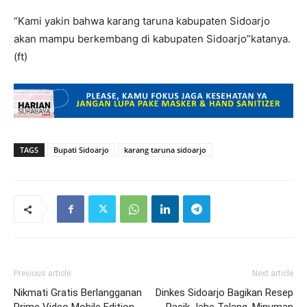
“Kami yakin bahwa karang taruna kabupaten Sidoarjo
akan mampu berkembang di kabupaten Sidoarjo”katanya.
(ft)
TAGS
Bupati Sidoarjo
karang taruna sidoarjo
Previous article
Next article
Nikmati Gratis Berlangganan
Dinkes Sidoarjo Bagikan Resep
Prime Video Mobile Edition
Racik Jahe Telang, Minuman