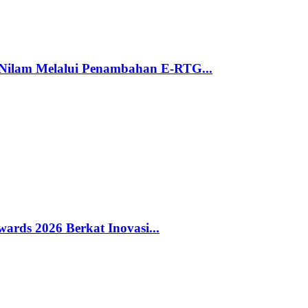
 Nilam Melalui Penambahan E-RTG...
rds 2026 Berkat Inovasi...