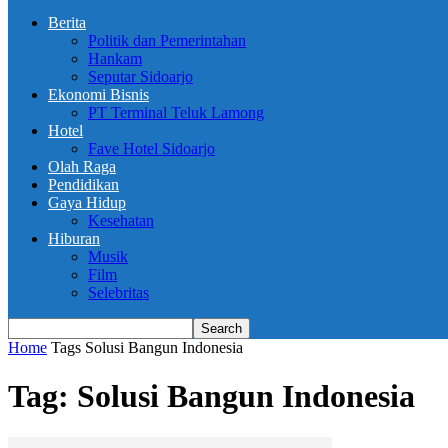
Berita
Politik dan Pemerintahan
Hankam
Seputar Sidoarjo
Ekonomi Bisnis
PT Terminal Teluk Lamong
Hotel
Fave Hotel Sidoarjo
Olah Raga
Pendidikan
Gaya Hidup
Kesehatan
Hiburan
Musik
Film
Selebritas
Home
Tags
Solusi Bangun Indonesia
Tag: Solusi Bangun Indonesia