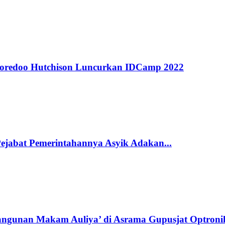
 Ooredoo Hutchison Luncurkan IDCamp 2022
Pejabat Pemerintahannya Asyik Adakan...
angunan Makam Auliya’ di Asrama Gupusjat Optronik