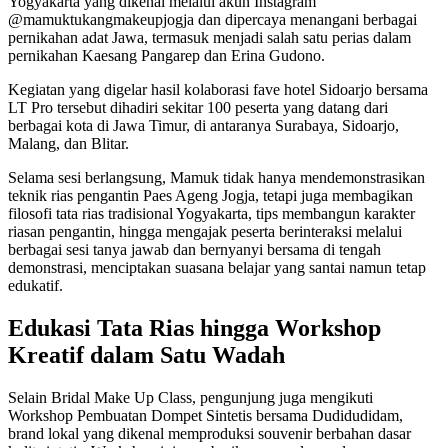
Yogyakarta yang dikenal melalui akun Instagram
@mamuktukangmakeupjogja dan dipercaya menangani berbagai
pernikahan adat Jawa, termasuk menjadi salah satu perias dalam
pernikahan Kaesang Pangarep dan Erina Gudono.
Kegiatan yang digelar hasil kolaborasi fave hotel Sidoarjo bersama
LT Pro tersebut dihadiri sekitar 100 peserta yang datang dari
berbagai kota di Jawa Timur, di antaranya Surabaya, Sidoarjo,
Malang, dan Blitar.
Selama sesi berlangsung, Mamuk tidak hanya mendemonstrasikan
teknik rias pengantin Paes Ageng Jogja, tetapi juga membagikan
filosofi tata rias tradisional Yogyakarta, tips membangun karakter
riasan pengantin, hingga mengajak peserta berinteraksi melalui
berbagai sesi tanya jawab dan bernyanyi bersama di tengah
demonstrasi, menciptakan suasana belajar yang santai namun tetap
edukatif.
Edukasi Tata Rias hingga Workshop
Kreatif dalam Satu Wadah
Selain Bridal Make Up Class, pengunjung juga mengikuti
Workshop Pembuatan Dompet Sintetis bersama Dudidudidam,
brand lokal yang dikenal memproduksi souvenir berbahan dasar