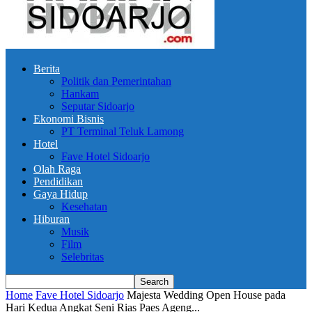
Berita
Politik dan Pemerintahan
Hankam
Seputar Sidoarjo
Ekonomi Bisnis
PT Terminal Teluk Lamong
Hotel
Fave Hotel Sidoarjo
Olah Raga
Pendidikan
Gaya Hidup
Kesehatan
Hiburan
Musik
Film
Selebritas
Home
Fave Hotel Sidoarjo
Majesta Wedding Open House pada
Hari Kedua Angkat Seni Rias Paes Ageng...