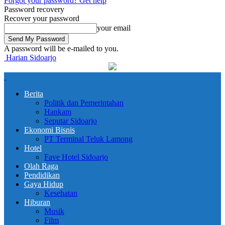
Forgot your password? Get help
Password recovery
Recover your password
your email
A password will be e-mailed to you.
Harian Sidoarjo
Berita
Politik dan Pemerintahan
Hankam
Seputar Sidoarjo
Ekonomi Bisnis
PT Terminal Teluk Lamong
Hotel
Fave Hotel Sidoarjo
Olah Raga
Pendidikan
Gaya Hidup
Kesehatan
Hiburan
Musik
Film