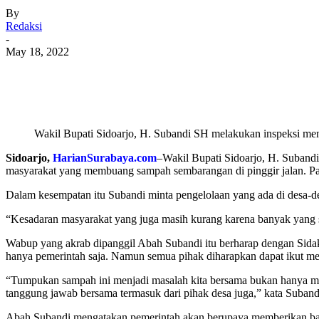
By
Redaksi
-
May 18, 2022
Share
Wakil Bupati Sidoarjo, H. Subandi SH melakukan inspeksi 
Sidoarjo,
HarianSurabaya.com
–Wakil Bupati Sidoarjo, H. Suban
masyarakat yang membuang sampah sembarangan di pinggir jalan. P
Dalam kesempatan itu Subandi minta pengelolaan yang ada di desa-des
“Kesadaran masyarakat yang juga masih kurang karena banyak yan
Wabup yang akrab dipanggil Abah Subandi itu berharap dengan Sidak
hanya pemerintah saja. Namun semua pihak diharapkan dapat ikut 
“Tumpukan sampah ini menjadi masalah kita bersama bukan hanya masa
tanggung jawab bersama termasuk dari pihak desa juga,” kata Suband
Abah Subandi mengatakan pemerintah akan berupaya memberikan bantu