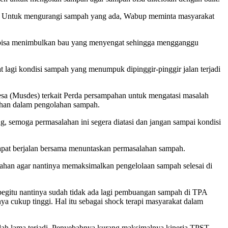
i. Untuk mengurangi sampah yang ada, Wabup meminta masyarakat
ng bisa menimbulkan bau yang menyengat sehingga mengganggu
 lagi kondisi sampah yang menumpuk dipinggir-pinggir jalan terjadi
a (Musdes) terkait Perda persampahan untuk mengatasi masalah
tihan dalam pengolahan sampah.
g, semoga permasalahan ini segera diatasi dan jangan sampai kondisi
apat berjalan bersama menuntaskan permasalahan sampah.
ahan agar nantinya memaksimalkan pengelolaan sampah selesai di
egitu nantinya sudah tidak ada lagi pembuangan sampah di TPA
a cukup tinggi. Hal itu sebagai shock terapi masyarakat dalam
h lama terjadi. Penyebabnya kurang maksimalnya kinerja TPST