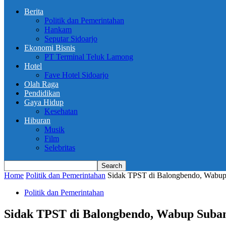
Berita
Politik dan Pemerintahan
Hankam
Seputar Sidoarjo
Ekonomi Bisnis
PT Terminal Teluk Lamong
Hotel
Fave Hotel Sidoarjo
Olah Raga
Pendidikan
Gaya Hidup
Kesehatan
Hiburan
Musik
Film
Selebritas
Home
Politik dan Pemerintahan
Sidak TPST di Balongbendo, Wabup
Politik dan Pemerintahan
Sidak TPST di Balongbendo, Wabup Suba