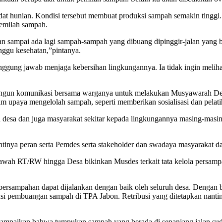
t hunian. Kondisi tersebut membuat produksi sampah semakin tingg
emilah sampah.
ngan sampai ada lagi sampah-sampah yang dibuang dipinggir-jalan ya
ggu kesehatan,”pintanya.
gung jawab menjaga kebersihan lingkungannya. Ia tidak ingin melihat
angun komunikasi bersama warganya untuk melakukan Musyawarah Des
m upaya mengelolah sampah, seperti memberikan sosialisasi dan pela
a desa dan juga masyarakat sekitar kepada lingkungannya masing-masin
inya peran serta Pemdes serta stakeholder dan swadaya masyarakat d
bawah RT/RW hingga Desa bikinkan Musdes terkait tata kelola persamp
rsampahan dapat dijalankan dengan baik oleh seluruh desa. Dengan b
si pembuangan sampah di TPA Jabon. Retribusi yang ditetapkan nantiny
paikan bahwa tumpukan sampah yang berada di sepanjang jalan suda