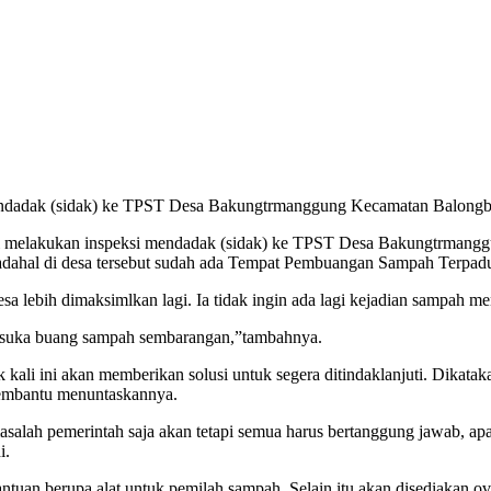
mendadak (sidak) ke TPST Desa Bakungtrmanggung Kecamatan Balong
di melakukan inspeksi mendadak (sidak) ke TPST Desa Bakungtrmang
adahal di desa tersebut sudah ada Tempat Pembuangan Sampah Terpad
a lebih dimaksimlkan lagi. Ia tidak ingin ada lagi kejadian sampah me
g suka buang sampah sembarangan,”tambahnya.
 kali ini akan memberikan solusi untuk segera ditindaklanjuti. Dika
membantu menuntaskannya.
lah pemerintah saja akan tetapi semua harus bertanggung jawab, apal
i.
an berupa alat untuk pemilah sampah. Selain itu akan disediakan ov