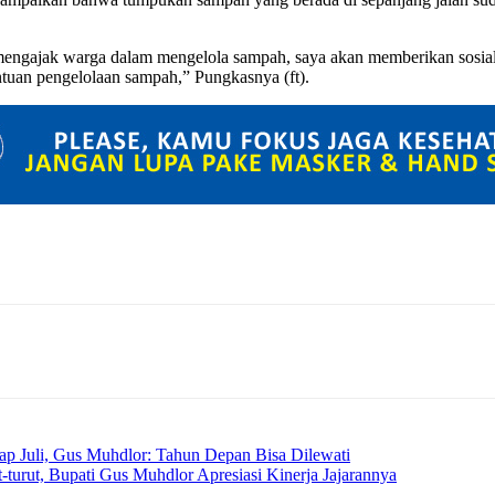
mengajak warga dalam mengelola sampah, saya akan memberikan sosia
tuan pengelolaan sampah,” Pungkasnya (ft).
p Juli, Gus Muhdlor: Tahun Depan Bisa Dilewati
turut, Bupati Gus Muhdlor Apresiasi Kinerja Jajarannya