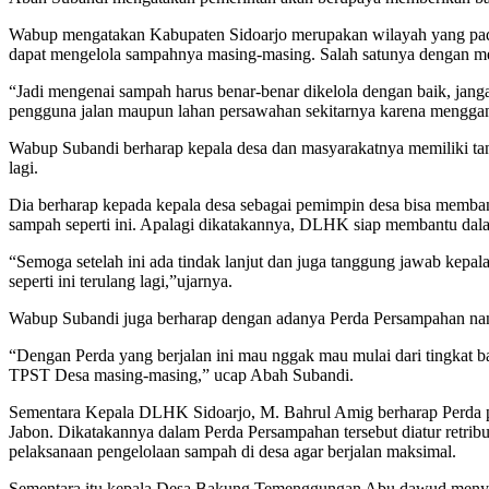
Wabup mengatakan Kabupaten Sidoarjo merupakan wilayah yang pada
dapat mengelola sampahnya masing-masing. Salah satunya dengan m
“Jadi mengenai sampah harus benar-benar dikelola dengan baik, ja
pengguna jalan maupun lahan persawahan sekitarnya karena menggan
Wabup Subandi berharap kepala desa dan masyarakatnya memiliki tang
lagi.
Dia berharap kepada kepala desa sebagai pemimpin desa bisa memb
sampah seperti ini. Apalagi dikatakannya, DLHK siap membantu dala
“Semoga setelah ini ada tindak lanjut dan juga tanggung jawab kepal
seperti ini terulang lagi,”ujarnya.
Wabup Subandi juga berharap dengan adanya Perda Persampahan nant
“Dengan Perda yang berjalan ini mau nggak mau mulai dari tingkat 
TPST Desa masing-masing,” ucap Abah Subandi.
Sementara Kepala DLHK Sidoarjo, M. Bahrul Amig berharap Perda pe
Jabon. Dikatakannya dalam Perda Persampahan tersebut diatur retribu
pelaksanaan pengelolaan sampah di desa agar berjalan maksimal.
Sementara itu kepala Desa Bakung Temenggungan Abu dawud menyam