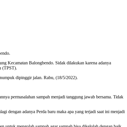
bendo.
gung Kecamatan Balongbendo. Sidak dilakukan karena adanya
u (TPST).
numpuk dipinggir jalan. Rabu, (18/5/2022).
takannya permasalahan sampah menjadi tanggung jawab bersama. Tidak
agi dengan adanya Perda baru maka apa yang terjadi saat ini menjadi
en untuk mengolah sampah agar sampah bisa dikelolah dengan baik.