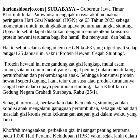
hariansidoarjo.com | SURABAYA –
Gubernur Jawa Timur
Khofifah Indar Parawansa mengajak masyarakat memaknai
peringatan Hari Gizi Nasional (HGN) ke-63 Tahun 2023 sebagai
momentum untuk meningkatkan upaya penurunan angka stunting.
Upaya tersebut dapat dilakukan dengan meningkatkan konsumsi
protein hewani terutama bagi ibu hamil, ibu menyusui, dan balita.
Hal tersebut selaras dengan tema HGN ke-63 yang diperingati setiap
tanggal 25 Januari ini yakni ‘Protein Hewani Cegah Stunting’.
“Protein hewani ini mengandung zat gizi lengkap, mulai asam
amino, vitamin dan mineral yang sangat penting dalam mendukung
pertumbuhan dan perkembangan anak. Sehingga konsumsi protein
hewani seperti daging, ikan, telur dan susu atau produk turunannya
sangat baik dalam upaya penurunan stunting,” kata Khofifah di
Gedung Negara Grahadi Surabaya, Rabu (25/1).
Sebagai informasi, berdasarkan data Kemenkes, stunting adalah
kondisi anak mengalami gangguan pertumbuhan, sebagai akibat dari
masalah gizi kronis yaitu kekurangan asupan gizi dalam waktu yang
lama.
Khofifah mengatakan, perbaikan gizi ini sangat penting terutama
pada 1.000 Hari Pertama Kehidupan (HPK) yakni sejak janin dalam