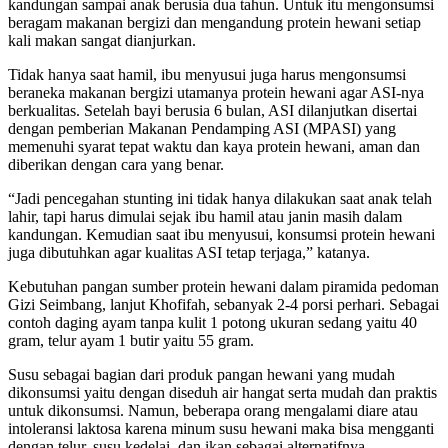
kandungan sampai anak berusia dua tahun. Untuk itu mengonsumsi
beragam makanan bergizi dan mengandung protein hewani setiap
kali makan sangat dianjurkan.
Tidak hanya saat hamil, ibu menyusui juga harus mengonsumsi
beraneka makanan bergizi utamanya protein hewani agar ASI-nya
berkualitas. Setelah bayi berusia 6 bulan, ASI dilanjutkan disertai
dengan pemberian Makanan Pendamping ASI (MPASI) yang
memenuhi syarat tepat waktu dan kaya protein hewani, aman dan
diberikan dengan cara yang benar.
“Jadi pencegahan stunting ini tidak hanya dilakukan saat anak telah
lahir, tapi harus dimulai sejak ibu hamil atau janin masih dalam
kandungan. Kemudian saat ibu menyusui, konsumsi protein hewani
juga dibutuhkan agar kualitas ASI tetap terjaga,” katanya.
Kebutuhan pangan sumber protein hewani dalam piramida pedoman
Gizi Seimbang, lanjut Khofifah, sebanyak 2-4 porsi perhari. Sebagai
contoh daging ayam tanpa kulit 1 potong ukuran sedang yaitu 40
gram, telur ayam 1 butir yaitu 55 gram.
Susu sebagai bagian dari produk pangan hewani yang mudah
dikonsumsi yaitu dengan diseduh air hangat serta mudah dan praktis
untuk dikonsumsi. Namun, beberapa orang mengalami diare atau
intoleransi laktosa karena minum susu hewani maka bisa mengganti
dengan telur, susu kedelai, dan ikan sebagai alternatifnya.