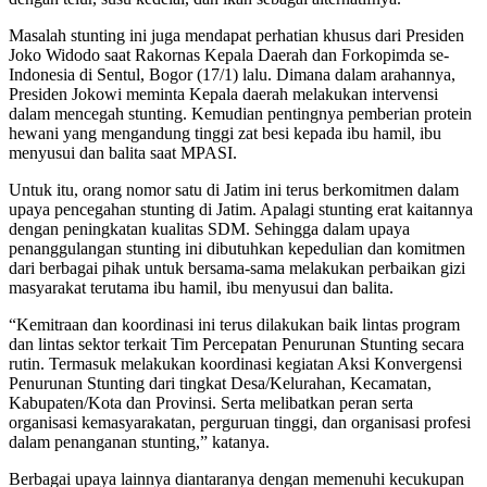
Masalah stunting ini juga mendapat perhatian khusus dari Presiden
Joko Widodo saat Rakornas Kepala Daerah dan Forkopimda se-
Indonesia di Sentul, Bogor (17/1) lalu. Dimana dalam arahannya,
Presiden Jokowi meminta Kepala daerah melakukan intervensi
dalam mencegah stunting. Kemudian pentingnya pemberian protein
hewani yang mengandung tinggi zat besi kepada ibu hamil, ibu
menyusui dan balita saat MPASI.
Untuk itu, orang nomor satu di Jatim ini terus berkomitmen dalam
upaya pencegahan stunting di Jatim. Apalagi stunting erat kaitannya
dengan peningkatan kualitas SDM. Sehingga dalam upaya
penanggulangan stunting ini dibutuhkan kepedulian dan komitmen
dari berbagai pihak untuk bersama-sama melakukan perbaikan gizi
masyarakat terutama ibu hamil, ibu menyusui dan balita.
“Kemitraan dan koordinasi ini terus dilakukan baik lintas program
dan lintas sektor terkait Tim Percepatan Penurunan Stunting secara
rutin. Termasuk melakukan koordinasi kegiatan Aksi Konvergensi
Penurunan Stunting dari tingkat Desa/Kelurahan, Kecamatan,
Kabupaten/Kota dan Provinsi. Serta melibatkan peran serta
organisasi kemasyarakatan, perguruan tinggi, dan organisasi profesi
dalam penanganan stunting,” katanya.
Berbagai upaya lainnya diantaranya dengan memenuhi kecukupan