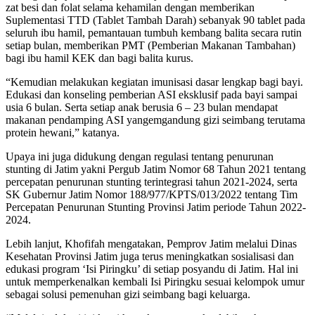
zat besi dan folat selama kehamilan dengan memberikan
Suplementasi TTD (Tablet Tambah Darah) sebanyak 90 tablet pada
seluruh ibu hamil, pemantauan tumbuh kembang balita secara rutin
setiap bulan, memberikan PMT (Pemberian Makanan Tambahan)
bagi ibu hamil KEK dan bagi balita kurus.
“Kemudian melakukan kegiatan imunisasi dasar lengkap bagi bayi.
Edukasi dan konseling pemberian ASI eksklusif pada bayi sampai
usia 6 bulan. Serta setiap anak berusia 6 – 23 bulan mendapat
makanan pendamping ASI yangemgandung gizi seimbang terutama
protein hewani,” katanya.
Upaya ini juga didukung dengan regulasi tentang penurunan
stunting di Jatim yakni Pergub Jatim Nomor 68 Tahun 2021 tentang
percepatan penurunan stunting terintegrasi tahun 2021-2024, serta
SK Gubernur Jatim Nomor 188/977/KPTS/013/2022 tentang Tim
Percepatan Penurunan Stunting Provinsi Jatim periode Tahun 2022-
2024.
Lebih lanjut, Khofifah mengatakan, Pemprov Jatim melalui Dinas
Kesehatan Provinsi Jatim juga terus meningkatkan sosialisasi dan
edukasi program ‘Isi Piringku’ di setiap posyandu di Jatim. Hal ini
untuk memperkenalkan kembali Isi Piringku sesuai kelompok umur
sebagai solusi pemenuhan gizi seimbang bagi keluarga.