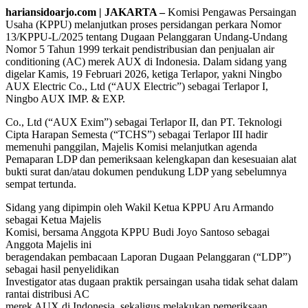
hariansidoarjo.com | JAKARTA –
Komisi Pengawas Persaingan
Usaha (KPPU) melanjutkan proses persidangan perkara Nomor
13/KPPU-L/2025 tentang Dugaan Pelanggaran Undang-Undang
Nomor 5 Tahun 1999 terkait pendistribusian dan penjualan air
conditioning (AC) merek AUX di Indonesia. Dalam sidang yang
digelar Kamis, 19 Februari 2026, ketiga Terlapor, yakni Ningbo
AUX Electric Co., Ltd (“AUX Electric”) sebagai Terlapor I,
Ningbo AUX IMP. & EXP.
Co., Ltd (“AUX Exim”) sebagai Terlapor II, dan PT. Teknologi
Cipta Harapan Semesta (“TCHS”) sebagai Terlapor III hadir
memenuhi panggilan, Majelis Komisi melanjutkan agenda
Pemaparan LDP dan pemeriksaan kelengkapan dan kesesuaian alat
bukti surat dan/atau dokumen pendukung LDP yang sebelumnya
sempat tertunda.
Sidang yang dipimpin oleh Wakil Ketua KPPU Aru Armando
sebagai Ketua Majelis
Komisi, bersama Anggota KPPU Budi Joyo Santoso sebagai
Anggota Majelis ini
beragendakan pembacaan Laporan Dugaan Pelanggaran (“LDP”)
sebagai hasil penyelidikan
Investigator atas dugaan praktik persaingan usaha tidak sehat dalam
rantai distribusi AC
merek AUX di Indonesia, sekaligus melakukan pemeriksaan