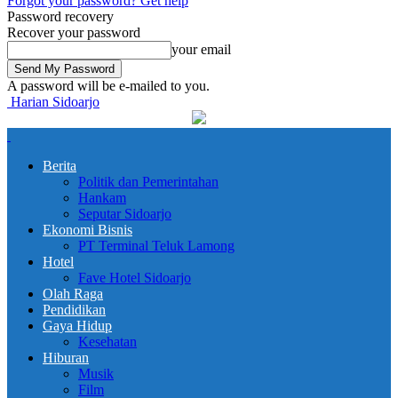
Forgot your password? Get help
Password recovery
Recover your password
your email
A password will be e-mailed to you.
Harian Sidoarjo
Berita
Politik dan Pemerintahan
Hankam
Seputar Sidoarjo
Ekonomi Bisnis
PT Terminal Teluk Lamong
Hotel
Fave Hotel Sidoarjo
Olah Raga
Pendidikan
Gaya Hidup
Kesehatan
Hiburan
Musik
Film