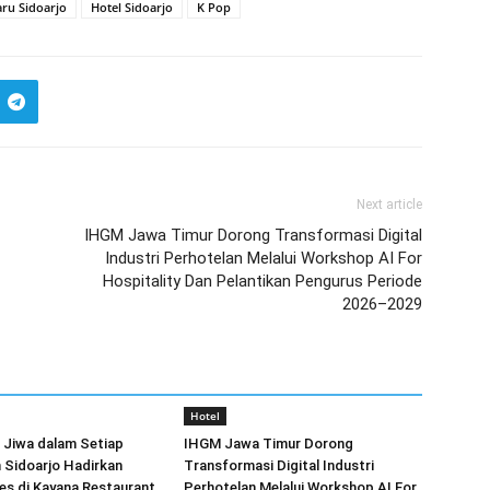
ru Sidoarjo
Hotel Sidoarjo
K Pop
Next article
IHGM Jawa Timur Dorong Transformasi Digital
Industri Perhotelan Melalui Workshop AI For
Hospitality Dan Pelantikan Pengurus Periode
2026–2029
Hotel
Jiwa dalam Setiap
IHGM Jawa Timur Dorong
 Sidoarjo Hadirkan
Transformasi Digital Industri
es di Kayana Restaurant
Perhotelan Melalui Workshop AI For