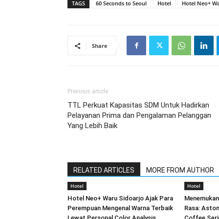
TAGS
60 Seconds to Seoul
Hotel
Hotel Neo+ Wa
Share
Previous article
TTL Perkuat Kapasitas SDM Untuk Hadirkan
Pelayanan Prima dan Pengalaman Pelanggan
Yang Lebih Baik
RELATED ARTICLES
MORE FROM AUTHOR
Hotel
Hotel
Hotel Neo+ Waru Sidoarjo Ajak Para
Menemukan 
Perempuan Mengenal Warna Terbaik
Rasa: Aston
Lewat Personal Color Analysis
Coffee Seri