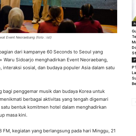
P
Gu
Te
at Event Neoraebang (foto : ist)
Ma
Do
bagian dari kampanye 60 Seconds to Seoul yang
St
o+ Waru Sidoarjo menghadirkan Event Neoraebang,
P
interaksi sosial, dan budaya populer Asia dalam satu
PT
La
Su
Be
ng bagi penggemar musik dan budaya Korea untuk
menikmati berbagai aktivitas yang tengah digemari
ah satu bentuk komitmen hotel dalam menghadirkan
up masa kini.
 FM, kegiatan yang berlangsung pada hari Minggu, 21