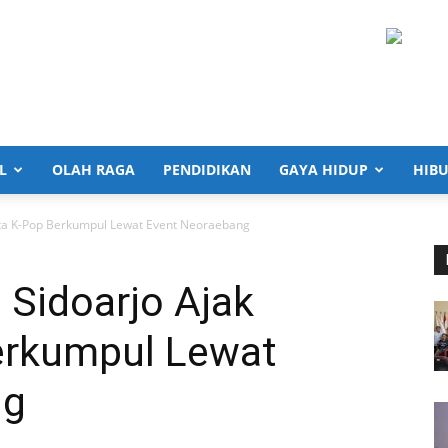
L
OLAH RAGA
PENDIDIKAN
GAYA HIDUP
HIB
nta K-Pop Berkumpul Lewat Event Neoraebang
 Sidoarjo Ajak
erkumpul Lewat
ng