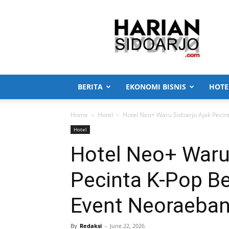
Harian
Sidoarjo
BERITA
EKONOMI BISNIS
HOTE
Home
Hotel
Hotel Neo+ Waru Sidoarjo Ajak Peci
Hotel
Hotel Neo+ Waru
Pecinta K-Pop B
Event Neoraeba
By
Redaksi
-
June 22, 2026