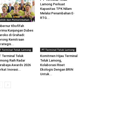
Lamong Perkuat
Kapasitas TPK Nilam
Melalui Penambahan E-
RTG...
olitik dan Pemerintahan
bernur Khofifah
rima Kunjungan Dubes
roko di Grahadi:
rong Kemitraan
rategis...
T Terminal Teluk Lamong
PT Terminal Teluk Lamong
 Terminal Teluk
Komitmen Hijau Terminal
mong Raih Radar
Teluk Lamong,
rabaya Awards 2026
Kolaborasi Riset
rkat Inovasi...
Ekologis Dengan BRIN
Untuk...