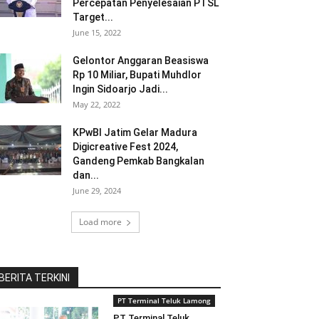
Percepatan Penyelesaian PTSL
Target...
June 15, 2022
Gelontor Anggaran Beasiswa
Rp 10 Miliar, Bupati Muhdlor
Ingin Sidoarjo Jadi...
May 22, 2022
KPwBI Jatim Gelar Madura
Digicreative Fest 2024,
Gandeng Pemkab Bangkalan
dan...
June 29, 2024
Load more
BERITA TERKINI
PT Terminal Teluk Lamong
PT Terminal Teluk