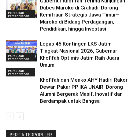
Gubernur Khofifah Terima Kunjungan
Dubes Maroko di Grahadi: Dorong
Politik dan
Kemitraan Strategis Jawa Timur–
Pemerintahan
Maroko di Bidang Perdagangan,
Pendidikan, hingga Investasi
Lepas 45 Kontingen LKS Jatim
Tingkat Nasional 2026, Gubernur
Politik dan
Khofifah Optimis Jatim Raih Juara
Pemerintahan
Umum
Politik dan
Pemerintahan
Khofifah dan Menko AHY Hadiri Rakor
Dewan Pakar PP IKA UNAIR: Dorong
Alumni Bergerak Masif, Inovatif dan
Berdampak untuk Bangsa
BERITA TERPOPULER