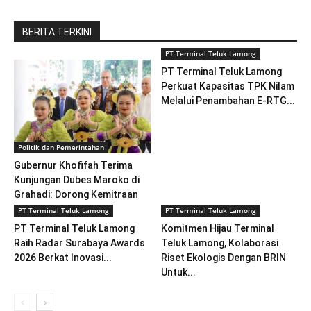
BERITA TERKINI
PT Terminal Teluk Lamong
PT Terminal Teluk Lamong
Perkuat Kapasitas TPK Nilam
Melalui Penambahan E-RTG...
Politik dan Pemerintahan
Gubernur Khofifah Terima
Kunjungan Dubes Maroko di
Grahadi: Dorong Kemitraan
Strategis...
PT Terminal Teluk Lamong
PT Terminal Teluk Lamong
PT Terminal Teluk Lamong
Komitmen Hijau Terminal
Raih Radar Surabaya Awards
Teluk Lamong, Kolaborasi
2026 Berkat Inovasi...
Riset Ekologis Dengan BRIN
Untuk...