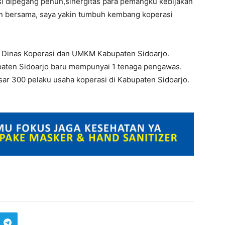
asi dipegang penuh,sinergitas para pemangku kebijakan
an bersama, saya yakin tumbuh kembang koperasi
a Dinas Koperasi dan UMKM Kabupaten Sidoarjo.
aten Sidoarjo baru mempunyai 1 tenaga pengawas.
sar 300 pelaku usaha koperasi di Kabupaten Sidoarjo.