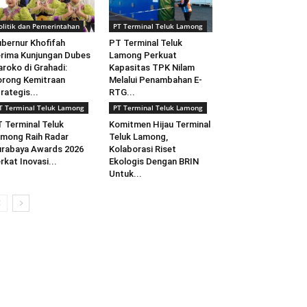
olitik dan Pemerintahan
PT Terminal Teluk Lamong
bernur Khofifah
PT Terminal Teluk
rima Kunjungan Dubes
Lamong Perkuat
roko di Grahadi:
Kapasitas TPK Nilam
rong Kemitraan
Melalui Penambahan E-
rategis...
RTG...
T Terminal Teluk Lamong
PT Terminal Teluk Lamong
 Terminal Teluk
Komitmen Hijau Terminal
mong Raih Radar
Teluk Lamong,
rabaya Awards 2026
Kolaborasi Riset
rkat Inovasi...
Ekologis Dengan BRIN
Untuk...