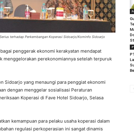
P
Gu
Te
Ma
Do
 Serius terhadap Perkembangan Koperasi Sidoarjo/Kominfo Sidoarjo
St
P
ebagai penggerak ekonomi kerakyatan mendapat
PT
tuk menggelorakan perekonomiannya setelah terpuruk
La
Su
Be
n Sidoarjo yang menaungi para penggiat ekonomi
an dengan menggelar sosialisasi Peraturan
ksaan Koperasi di Fave Hotel Sidoarjo, Selasa
gkatkan kemampuan para pelaku usaha koperasi dalam
ahan regulasi perkoperasian ini sangat dinamis