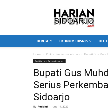
Harian
Sidoarjo
BERITA
EKONOMI BISNIS
HOTE
Home
Politik dan Pemerintahan
Bupati Gus Muhdl
Politik dan Pemerintahan
Bupati Gus Muhdl
Serius Perkemba
Sidoarjo
By
Redaksi
-
June 14, 2022