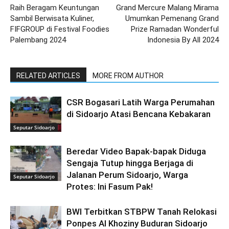
Raih Beragam Keuntungan
Grand Mercure Malang Mirama
Sambil Berwisata Kuliner,
Umumkan Pemenang Grand
FIFGROUP di Festival Foodies
Prize Ramadan Wonderful
Palembang 2024
Indonesia By All 2024
RELATED ARTICLES
MORE FROM AUTHOR
CSR Bogasari Latih Warga Perumahan
di Sidoarjo Atasi Bencana Kebakaran
Seputar Sidoarjo
Beredar Video Bapak-bapak Diduga
Sengaja Tutup hingga Berjaga di
Jalanan Perum Sidoarjo, Warga
Seputar Sidoarjo
Protes: Ini Fasum Pak!
BWI Terbitkan STBPW Tanah Relokasi
Ponpes Al Khoziny Buduran Sidoarjo