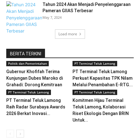
Tahun 2024 Akan Menjadi Penyelenggaraan
Pameran GIIAS Terbesar
May 7, 2024
Load more
BERITA TERKINI
Politik dan Pemerintahan
PT Terminal Teluk Lamong
Gubernur Khofifah Terima
PT Terminal Teluk Lamong
Kunjungan Dubes Maroko di
Perkuat Kapasitas TPK Nilam
Grahadi: Dorong Kemitraan
Melalui Penambahan E-RTG...
Strategis...
PT Terminal Teluk Lamong
PT Terminal Teluk Lamong
PT Terminal Teluk Lamong
Komitmen Hijau Terminal
Raih Radar Surabaya Awards
Teluk Lamong, Kolaborasi
2026 Berkat Inovasi...
Riset Ekologis Dengan BRIN
Untuk...