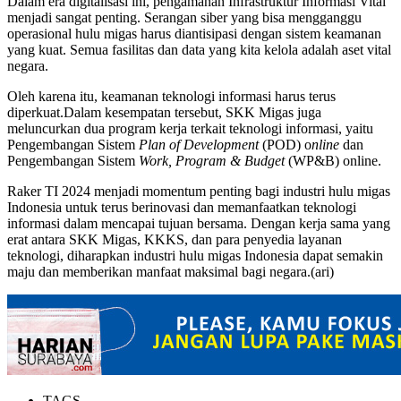
Dalam era digitalisasi ini, pengamanan Infrastruktur Informasi Vital
menjadi sangat penting. Serangan siber yang bisa mengganggu
operasional hulu migas harus diantisipasi dengan sistem keamanan
yang kuat. Semua fasilitas dan data yang kita kelola adalah aset vital
negara.
Oleh karena itu, keamanan teknologi informasi harus terus
diperkuat.Dalam kesempatan tersebut, SKK Migas juga
meluncurkan dua program kerja terkait teknologi informasi, yaitu
Pengembangan Sistem
Plan of Development
(POD) o
nline
dan
Pengembangan Sistem
Work,
Program & Budget
(WP&B) online.
Raker TI 2024 menjadi momentum penting bagi industri hulu migas
Indonesia untuk terus berinovasi dan memanfaatkan teknologi
informasi dalam mencapai tujuan bersama. Dengan kerja sama yang
erat antara SKK Migas, KKKS, dan para penyedia layanan
teknologi, diharapkan industri hulu migas Indonesia dapat semakin
maju dan memberikan manfaat maksimal bagi negara.(ari)
TAGS