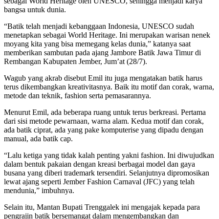
sebagai World Heritage oleh UNESCO, sehingga menjadi karya
bangsa untuk dunia.
“Batik telah menjadi kebanggaan Indonesia, UNESCO sudah
menetapkan sebagai World Heritage. Ini merupakan warisan nenek
moyang kita yang bisa memegang kelas dunia,” katanya saat
memberikan sambutan pada ajang Jambore Batik Jawa Timur di
Rembangan Kabupaten Jember, Jum’at (28/7).
Wagub yang akrab disebut Emil itu juga mengatakan batik harus
terus dikembangkan kreativitasnya. Baik itu motif dan corak, warna,
metode dan teknik, fashion serta pemasarannya.
Menurut Emil, ada beberapa ruang untuk terus berkreasi. Pertama
dari sisi metode pewarnaan, warna alam. Kedua motif dan corak,
ada batik ciprat, ada yang pake komputerise yang dipadu dengan
manual, ada batik cap.
“Lalu ketiga yang tidak kalah penting yakni fashion. Ini diwujudkan
dalam bentuk pakaian dengan kreasi berbagai model dan gaya
busana yang diberi trademark tersendiri. Selanjutnya dipromosikan
lewat ajang seperti Jember Fashion Carnaval (JFC) yang telah
mendunia,” imbuhnya.
Selain itu, Mantan Bupati Trenggalek ini mengajak kepada para
pengrajin batik bersemangat dalam mengembangkan dan