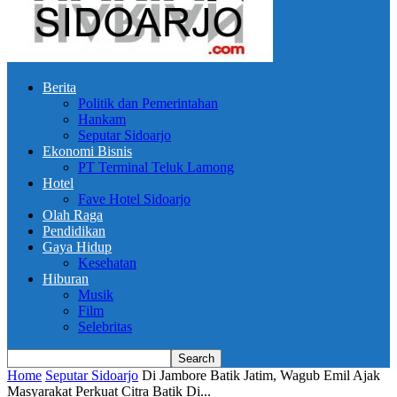
Berita
Politik dan Pemerintahan
Hankam
Seputar Sidoarjo
Ekonomi Bisnis
PT Terminal Teluk Lamong
Hotel
Fave Hotel Sidoarjo
Olah Raga
Pendidikan
Gaya Hidup
Kesehatan
Hiburan
Musik
Film
Selebritas
Home
Seputar Sidoarjo
Di Jambore Batik Jatim, Wagub Emil Ajak
Masyarakat Perkuat Citra Batik Di...