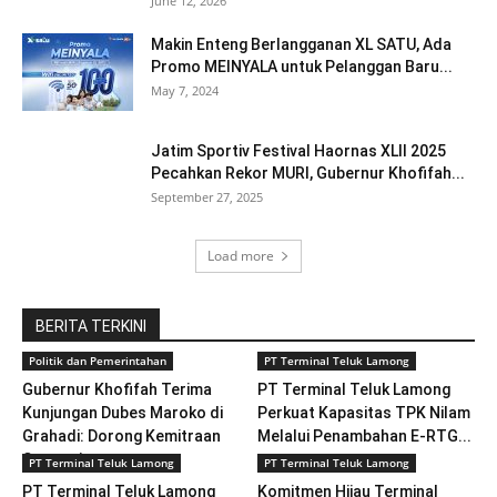
June 12, 2026
Makin Enteng Berlangganan XL SATU, Ada
Promo MEINYALA untuk Pelanggan Baru...
May 7, 2024
Jatim Sportiv Festival Haornas XLII 2025
Pecahkan Rekor MURI, Gubernur Khofifah...
September 27, 2025
Load more
BERITA TERKINI
Politik dan Pemerintahan
PT Terminal Teluk Lamong
Gubernur Khofifah Terima
PT Terminal Teluk Lamong
Kunjungan Dubes Maroko di
Perkuat Kapasitas TPK Nilam
Grahadi: Dorong Kemitraan
Melalui Penambahan E-RTG...
Strategis...
PT Terminal Teluk Lamong
PT Terminal Teluk Lamong
PT Terminal Teluk Lamong
Komitmen Hijau Terminal