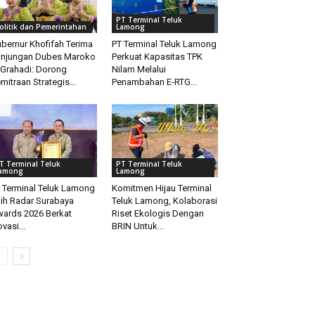
PT Terminal Teluk
olitik dan Pemerintahan
Lamong
bernur Khofifah Terima
PT Terminal Teluk Lamong
njungan Dubes Maroko
Perkuat Kapasitas TPK
 Grahadi: Dorong
Nilam Melalui
mitraan Strategis...
Penambahan E-RTG...
T Terminal Teluk
PT Terminal Teluk
among
Lamong
 Terminal Teluk Lamong
Komitmen Hijau Terminal
ih Radar Surabaya
Teluk Lamong, Kolaborasi
ards 2026 Berkat
Riset Ekologis Dengan
ovasi...
BRIN Untuk...