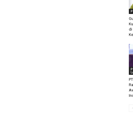
P
Gu
Ku
di
Ke
P
L
PT
Ra
Aw
In