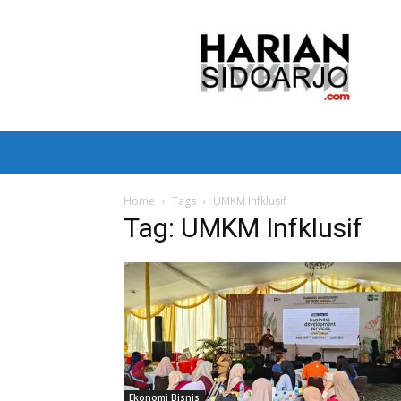
Harian
Sidoarjo
Home
Tags
UMKM Infklusif
Tag: UMKM Infklusif
Ekonomi Bisnis