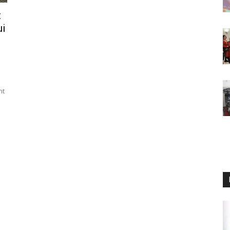
t
ui
nt