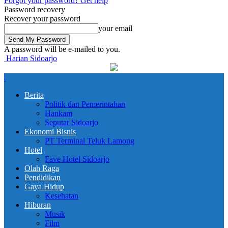
Forgot your password? Get help
Password recovery
Recover your password
your email
A password will be e-mailed to you.
Harian Sidoarjo
Berita
Politik dan Pemerintahan
Hankam
Seputar Sidoarjo
Ekonomi Bisnis
PT Terminal Teluk Lamong
Hotel
Fave Hotel Sidoarjo
Olah Raga
Pendidikan
Gaya Hidup
Kesehatan
Hiburan
Musik
Film