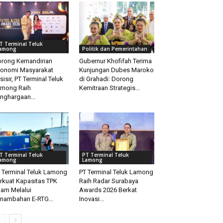
T Terminal Teluk
among
Politik dan Pemerintahan
rong Kemandirian
Gubernur Khofifah Terima
onomi Masyarakat
Kunjungan Dubes Maroko
sisir, PT Terminal Teluk
di Grahadi: Dorong
mong Raih
Kemitraan Strategis...
nghargaan...
T Terminal Teluk
PT Terminal Teluk
among
Lamong
 Terminal Teluk Lamong
PT Terminal Teluk Lamong
rkuat Kapasitas TPK
Raih Radar Surabaya
lam Melalui
Awards 2026 Berkat
nambahan E-RTG...
Inovasi...