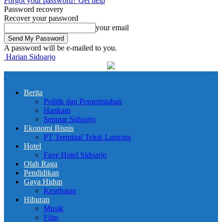
Forgot your password? Get help
Password recovery
Recover your password
your email
A password will be e-mailed to you.
Harian Sidoarjo
Berita
Politik dan Pemerintahan
Hankam
Seputar Sidoarjo
Ekonomi Bisnis
PT Terminal Teluk Lamong
Hotel
Fave Hotel Sidoarjo
Olah Raga
Pendidikan
Gaya Hidup
Kesehatan
Hiburan
Musik
Film