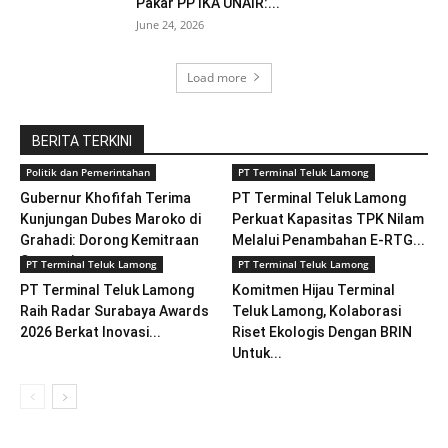
Pakar PP IKA UNAIR:...
June 24, 2026
Load more
BERITA TERKINI
Politik dan Pemerintahan
PT Terminal Teluk Lamong
Gubernur Khofifah Terima
PT Terminal Teluk Lamong
Kunjungan Dubes Maroko di
Perkuat Kapasitas TPK Nilam
Grahadi: Dorong Kemitraan
Melalui Penambahan E-RTG...
Strategis...
PT Terminal Teluk Lamong
PT Terminal Teluk Lamong
PT Terminal Teluk Lamong
Komitmen Hijau Terminal
Raih Radar Surabaya Awards
Teluk Lamong, Kolaborasi
2026 Berkat Inovasi...
Riset Ekologis Dengan BRIN
Untuk...