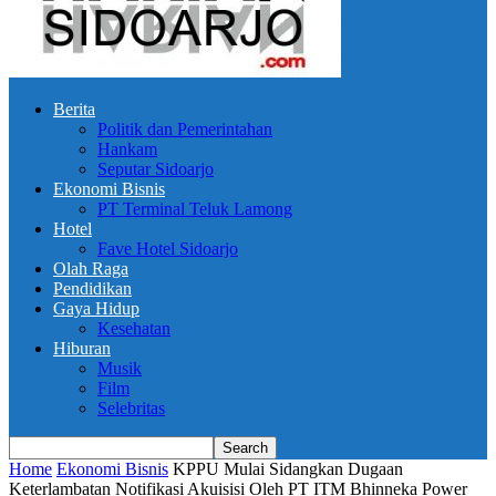
Berita
Politik dan Pemerintahan
Hankam
Seputar Sidoarjo
Ekonomi Bisnis
PT Terminal Teluk Lamong
Hotel
Fave Hotel Sidoarjo
Olah Raga
Pendidikan
Gaya Hidup
Kesehatan
Hiburan
Musik
Film
Selebritas
Home
Ekonomi Bisnis
KPPU Mulai Sidangkan Dugaan
Keterlambatan Notifikasi Akuisisi Oleh PT ITM Bhinneka Power