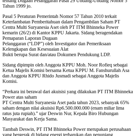
tentang Dugaan Pelanggaran Pasal 29 Undang-Undang Nomor 5
Tahun 1999 jo.
Pasal 5 Peraturan Pemerintah Nomor 57 Tahun 2010 terkait
Keterlambatan Pemberitahuan dalam Pengambilan Saham PT
Centra Multi Suryanesia Aset oleh PT ITM Bhinneka Power
kemarin (26/2) di Kantor KPPU Jakarta. Sidang beragendakan
Pemaparan Laporan Dugaan
Pelanggaran (“LDP”) oleh Investigator dan Pemeriksaan
Kelengkapan dan Kesesuaian Alat
Bukti berupa Surat dan/atau Dokumen Pendukung LDP.
Sidang dipimpin oleh Anggota KPPU Moh. Noor Rofieq sebagai
Ketua Majelis Komisi bersama Ketua KPPU M. Fanshurullah Asa
dan Anggota KPPU Rhido Jusmadi sebagai Anggota Majelis
Komisi.
“Perkara ini berawal dari akuisisi yang dilakukan PT ITM Bhinneka
Power atas saham
PT Centra Multi Suryanesia Aset pada tahun 2023, sebanyak 65%
saham dengan nilai akuisisi Rp6.500.000.000 (enam miliar lima
ratus juta rupiah).” ujar Deswin Nur, Kepala Biro Hubungan
Masyarakat dan Kerja Sama.
Tambah Deswin, PT ITM Bhinneka Power merupakan perusahaan
yang bergerak di bidang energi terbarukan dan penunjang