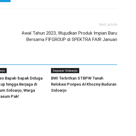
Next article
Awal Tahun 2023, Wujudkan Produk Impian Baru
Bersama FIFGROUP di SPEKTRA FAIR Januari
arjo
Seputar Sidoarjo
deo Bapak-bapak Diduga
BWI Terbitkan STBPW Tanah
up hingga Berjaga di
Relokasi Ponpes Al Khoziny Buduran
um Sidoarjo, Warga
Sidoarjo
 Fasum Pak!