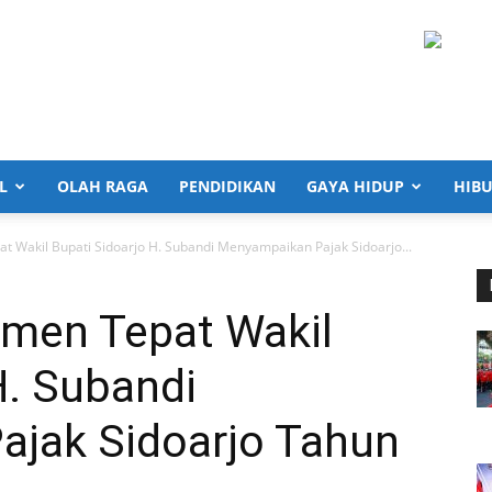
L
OLAH RAGA
PENDIDIKAN
GAYA HIDUP
HIB
 Wakil Bupati Sidoarjo H. Subandi Menyampaikan Pajak Sidoarjo...
men Tepat Wakil
H. Subandi
jak Sidoarjo Tahun