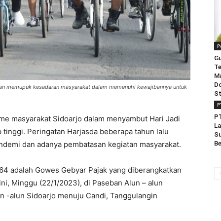
P
Gu
Te
Ma
Do
an memupuk kesadaran masyarakat dalam memenuhi kewajibannya untuk
St
P
PT
me masyarakat Sidoarjo dalam menyambut Hari Jadi
La
 tinggi. Peringatan Harjasda beberapa tahun lalu
Su
andemi dan adanya pembatasan kegiatan masyarakat.
Be
 164 adalah Gowes Gebyar Pajak yang diberangkatkan
 ini, Minggu (22/1/2023), di Paseban Alun – alun
n -alun Sidoarjo menuju Candi, Tanggulangin