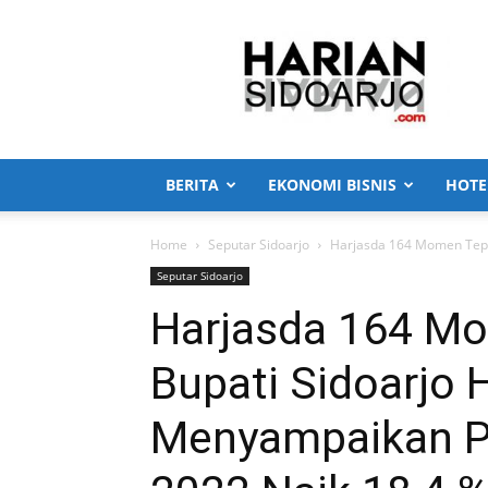
Harian
Sidoarjo
BERITA
EKONOMI BISNIS
HOTE
Home
Seputar Sidoarjo
Harjasda 164 Momen Tepat
Seputar Sidoarjo
Harjasda 164 Mo
Bupati Sidoarjo 
Menyampaikan Pa