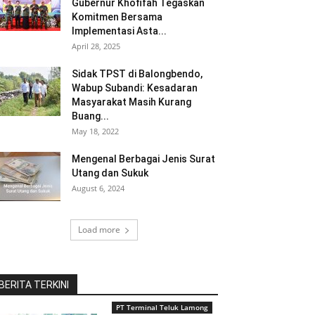
Gubernur Khofifah Tegaskan
Komitmen Bersama
Implementasi Asta...
April 28, 2025
Sidak TPST di Balongbendo,
Wabup Subandi: Kesadaran
Masyarakat Masih Kurang
Buang...
May 18, 2022
Mengenal Berbagai Jenis Surat
Utang dan Sukuk
August 6, 2024
Load more
BERITA TERKINI
PT Terminal Teluk Lamong