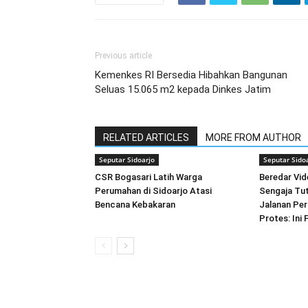
Previous article
Kemenkes RI Bersedia Hibahkan Bangunan
Seluas 15.065 m2 kepada Dinkes Jatim
RELATED ARTICLES
MORE FROM AUTHOR
Seputar Sidoarjo
Seputar Sido
CSR Bogasari Latih Warga
Beredar Vi
Perumahan di Sidoarjo Atasi
Sengaja Tut
Bencana Kebakaran
Jalanan Per
Protes: Ini