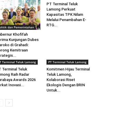
PT Terminal Teluk
Lamong Perkuat
Kapasitas TPK Nilam
Melalui Penambahan E-
RTG...
olitik dan Pemerintahan
bernur Khofifah
rima Kunjungan Dubes
roko di Grahadi:
rong Kemitraan
rategis...
T Terminal Teluk Lamong
PT Terminal Teluk Lamong
 Terminal Teluk
Komitmen Hijau Terminal
mong Raih Radar
Teluk Lamong,
rabaya Awards 2026
Kolaborasi Riset
rkat Inovasi...
Ekologis Dengan BRIN
Untuk...