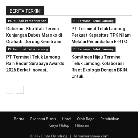
BERITA TERKINI
Politik dan Pemerintahan
PT Terminal Teluk Lamong
Gubernur Khofifah Terima
PT Terminal Teluk Lamong
Kunjungan Dubes Maroko di
Perkuat Kapasitas TPK Nilam
Grahadi: Dorong Kemitraan
Melalui Penambahan E-RTG...
Strategis...
PT Terminal Teluk Lamong
PT Terminal Teluk Lamong
PT Terminal Teluk Lamong
Komitmen Hijau Terminal
Raih Radar Surabaya Awards
Teluk Lamong, Kolaborasi
2026 Berkat Inovasi...
Riset Ekologis Dengan BRIN
Untuk...
Berita
Ekonomi Bisnis
Hotel
Olah Raga
Pendidikan
Gaya Hidup
Hiburan
© Hak Cipta Dilindungi | Hariansurabaya.com