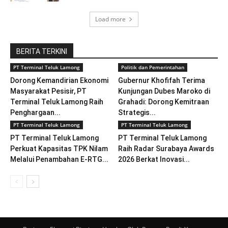
Load more
BERITA TERKINI
PT Terminal Teluk Lamong
Politik dan Pemerintahan
Dorong Kemandirian Ekonomi
Gubernur Khofifah Terima
Masyarakat Pesisir, PT
Kunjungan Dubes Maroko di
Terminal Teluk Lamong Raih
Grahadi: Dorong Kemitraan
Penghargaan...
Strategis...
PT Terminal Teluk Lamong
PT Terminal Teluk Lamong
PT Terminal Teluk Lamong
PT Terminal Teluk Lamong
Perkuat Kapasitas TPK Nilam
Raih Radar Surabaya Awards
Melalui Penambahan E-RTG...
2026 Berkat Inovasi...